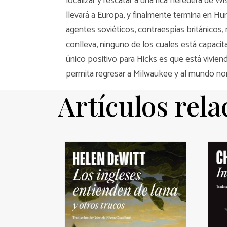
localizar y rescatar a una rica heredera de 
llevará a Europa, y finalmente termina en Hun
agentes soviéticos, contraespías británicos
conlleva, ninguno de los cuales está capacita
único positivo para Hicks es que está viviend
permita regresar a Milwaukee y al mundo norm
Artículos rel