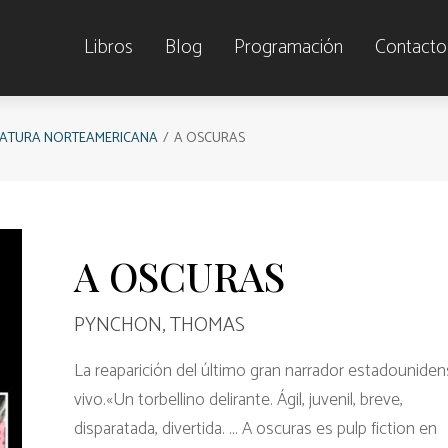
Libros
Blog
Programación
Contacto
RATURA NORTEAMERICANA
A OSCURAS
A OSCURAS
PYNCHON, THOMAS
La reaparición del último gran narrador estadounide
vivo.«Un torbellino delirante. Ágil, juvenil, breve,
disparatada, divertida. ... A oscuras es pulp fiction en