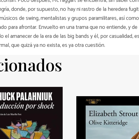
Wisconsin. Poco después, McTaggart se encuentra, sin saber cóm
gría, donde, por supuesto, no hay ni rastro de la heredera fugit
, músicos de swing, mentalistas y grupos paramilitares, así co
do para afrontar. Envuelto en una trama que no entiende, y de la
o el amanecer de la era de las big bands y él, por casualidad, 
al, que quizá ya no exista, es ya otra cuestión.
acionados