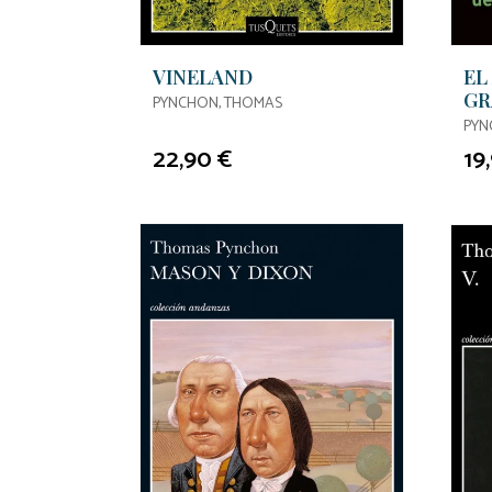
VINELAND
EL
GR
PYNCHON, THOMAS
PYN
22,90 €
19