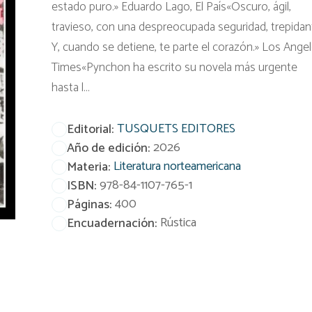
estado puro.» Eduardo Lago, El País«Oscuro, ágil,
travieso, con una despreocupada seguridad, trepidan
Y, cuando se detiene, te parte el corazón.» Los Ange
Times«Pynchon ha escrito su novela más urgente
hasta l...
TUSQUETS EDITORES
Editorial:
2026
Año de edición:
Literatura norteamericana
Materia:
978-84-1107-765-1
ISBN:
400
Páginas:
Rústica
Encuadernación: