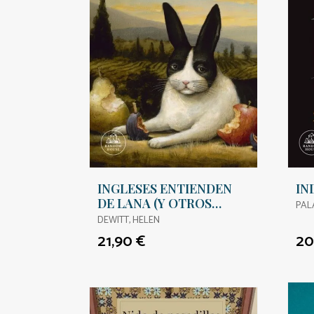
INGLESES ENTIENDEN
IN
DE LANA (Y OTROS
PAL
TRUCOS), LOS
DEWITT, HELEN
21,90 €
20