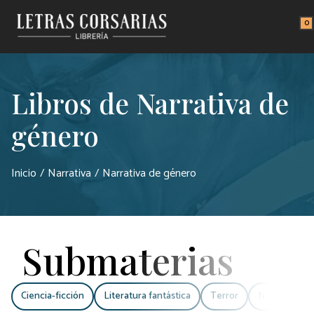
Saltar al contenido principal
0
Libros de Narrativa de
género
Inicio
Narrativa
Narrativa de género
Submaterias
Ciencia-ficción
Literatura fantástica
Terror
Novela negr