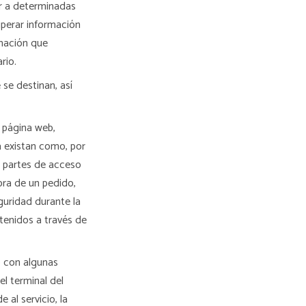
r a determinadas
uperar información
rmación que
rio.
 se destinan, así
 página web,
la existan como, por
 a partes de acceso
pra de un pedido,
eguridad durante la
tenidos a través de
o con algunas
el terminal del
 al servicio, la