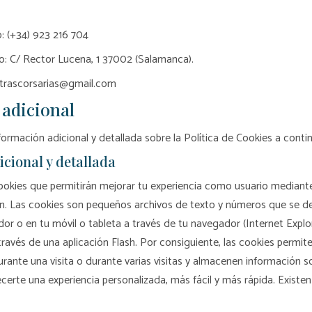
: (+34) 923 216 704
o: C/ Rector Lucena, 1 37002 (Salamanca).
letrascorsarias@gmail.com
adicional
formación adicional y detallada sobre la Política de Cookies a conti
cional y detallada
ookies que permitirán mejorar tu experiencia como usuario mediante 
n. Las cookies son pequeños archivos de texto y números que se d
or o en tu móvil o tableta a través de tu navegador (Internet Explor
través de una aplicación Flash. Por consiguiente, las cookies permit
urante una visita o durante varias visitas y almacenen información s
ecerte una experiencia personalizada, más fácil y más rápida. Existen