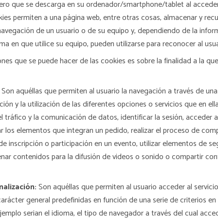
hero que se descarga en su ordenador/smartphone/tablet al accede
ies permiten a una página web, entre otras cosas, almacenar y rec
navegación de un usuario o de su equipo y, dependiendo de la info
ma en que utilice su equipo, pueden utilizarse para reconocer al usua
ones que se puede hacer de las cookies es sobre la finalidad a la que
Son aquéllas que permiten al usuario la navegación a través de una
ión y la utilización de las diferentes opciones o servicios que en el
el tráfico y la comunicación de datos, identificar la sesión, acceder
ar los elementos que integran un pedido, realizar el proceso de com
d de inscripción o participación en un evento, utilizar elementos de s
nar contenidos para la difusión de videos o sonido o compartir con
alización:
Son aquéllas que permiten al usuario acceder al servici
arácter general predefinidas en función de una serie de criterios en 
emplo serian el idioma, el tipo de navegador a través del cual accede