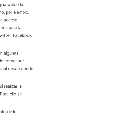
gina web o la
mo, por ejemplo,
 de acceso
idos para la
witter, Facebook,
on algunas
rio como, por
gional desde donde
 realizar la
Para ello se
ble, de los