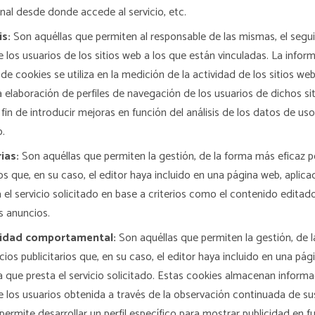
nal desde donde accede al servicio, etc.
is:
Son aquéllas que permiten al responsable de las mismas, el seguim
os usuarios de los sitios web a los que están vinculadas. La infor
e cookies se utiliza en la medición de la actividad de los sitios web
a elaboración de perfiles de navegación de los usuarios de dichos sit
 fin de introducir mejoras en función del análisis de los datos de us
o.
ias:
Son aquéllas que permiten la gestión, de la forma más eficaz po
ios que, en su caso, el editor haya incluido en una página web, aplic
 el servicio solicitado en base a criterios como el contenido editado
s anuncios.
cidad comportamental:
Son aquéllas que permiten la gestión, de 
cios publicitarios que, en su caso, el editor haya incluido en una pág
 que presta el servicio solicitado. Estas cookies almacenan informa
los usuarios obtenida a través de la observación continuada de su
permite desarrollar un perfil específico para mostrar publicidad en 