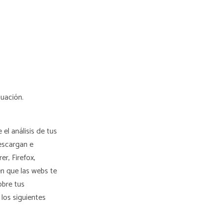
nuación.
el análisis de tus
escargan e
er, Firefox,
en que las webs te
obre tus
 los siguientes