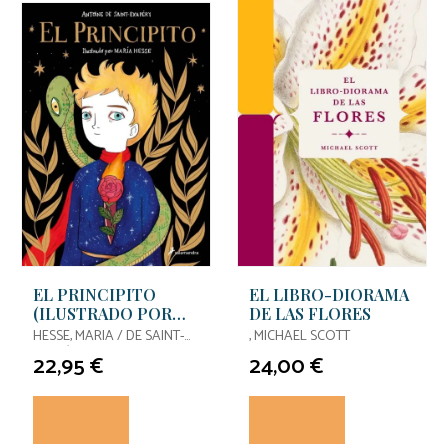
EL PRINCIPITO
EL LIBRO-DIORAMA
(ILUSTRADO POR
DE LAS FLORES
MARÍA HESSE)
HESSE, MARIA / DE SAINT-
, MICHAEL SCOTT
EXUPÉRY, ANTOINE
22,95 €
24,00 €