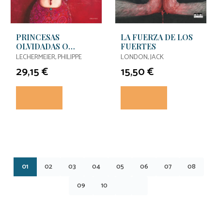
PRINCESAS
LA FUERZA DE LOS
OLVIDADAS O
FUERTES
DESCONOCIDAS
LECHERMEIER, PHILIPPE
LONDON, JACK
29,15 €
15,50 €
01
02
03
04
05
06
07
08
09
10