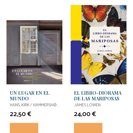
UN LUGAR EN EL
EL LIBRO-DIORAMA
MUNDO
DE LAS MARIPOSAS
HANS, KIRK / HAMMERSHØI,
, JAMES LOWEN
VILHELM / HAMMERSHØI,
22,50 €
24,00 €
VILHELM / HAMMERSHØI,
VILHELM / HAMMERSHØI,
VILHELM /