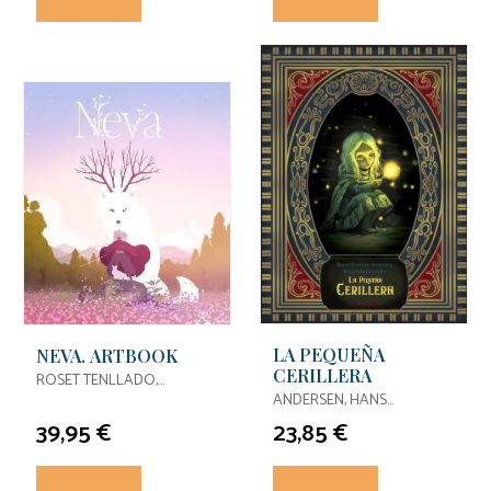
LA PEQUEÑA
NEVA. ARTBOOK
CERILLERA
ROSET TENLLADO,
CONRAD / NOMADA
ANDERSEN, HANS
STUDIO,
CHRISTIAN
39,95 €
23,85 €