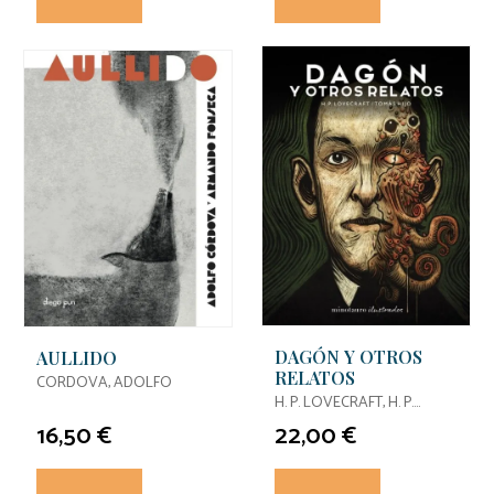
DAGÓN Y OTROS
AULLIDO
RELATOS
CORDOVA, ADOLFO
H. P. LOVECRAFT, H. P.
LOVECRAFT / HIJO, TOMAS
16,50 €
22,00 €