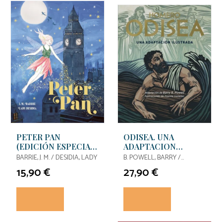
PETER PAN
ODISEA. UNA
(EDICIÓN ESPECIAL
ADAPTACION
CON CANTOS
ILUSTRADA
BARRIE, J. M. / DESIDIA, LADY
B. POWELL, BARRY /
TINTADOS)
LISOWIEC, JOANNA /
15,90 €
27,90 €
HOMERO