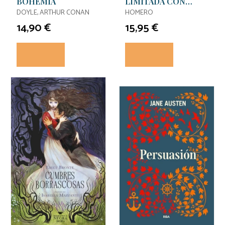
BOHEMIA
LIMITADA CON
CANTOS
DOYLE, ARTHUR CONAN
HOMERO
DECORADOS
14,90 €
15,95 €