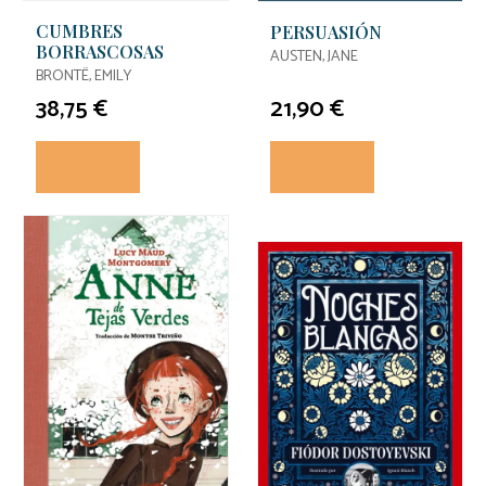
CUMBRES
PERSUASIÓN
BORRASCOSAS
AUSTEN, JANE
BRONTË, EMILY
38,75 €
21,90 €