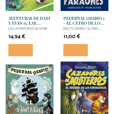
AVENTURAS DE DANI
PEDERNAL OSARIO 1
Y EVAN 15, LAS.
- EL CETRO DE LOS
MUNDIAL JURASICO
FARAONES
LAS AVENTURAS DE DANI Y
KEILTY, DEREK / ELVINS,
EVAN
MARK
14,94 €
11,00 €