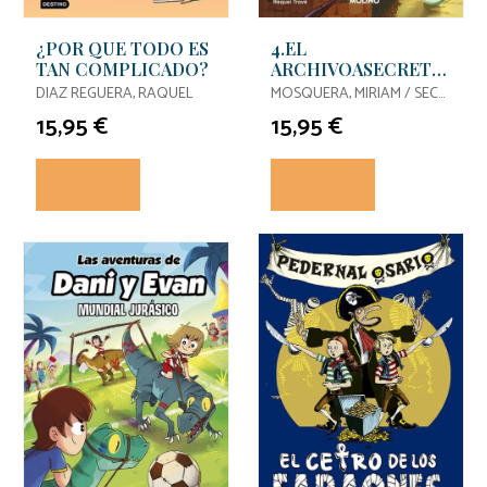
¿POR QUE TODO ES
4.EL
TAN COMPLICADO?
ARCHIVOASECRETO
DE MERIDAA
DIAZ REGUERA, RAQUEL
MOSQUERA, MIRIAM / SECO
ALVAREZ, MYRIAM
15,95 €
15,95 €