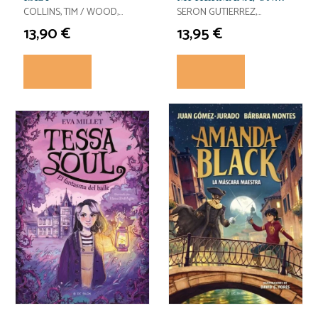
ZOMBI Y YO
COLLINS, TIM / WOOD,
SERON GUTIERREZ,
STEVEN
IGUAZEL
13,90 €
13,95 €