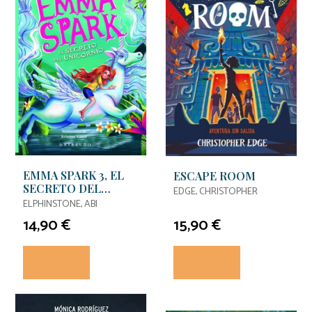
EMMA SPARK 3, EL
ESCAPE ROOM
SECRETO DEL
EDGE, CHRISTOPHER
UNICORNIO
ELPHINSTONE, ABI
14,90 €
15,90 €