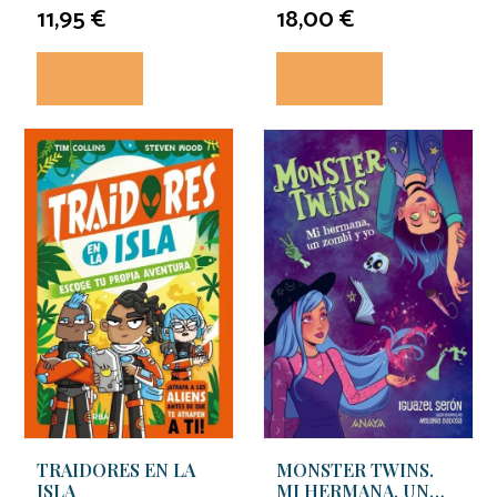
CARLES
11,95 €
18,00 €
TRAIDORES EN LA
MONSTER TWINS.
ISLA
MI HERMANA, UN