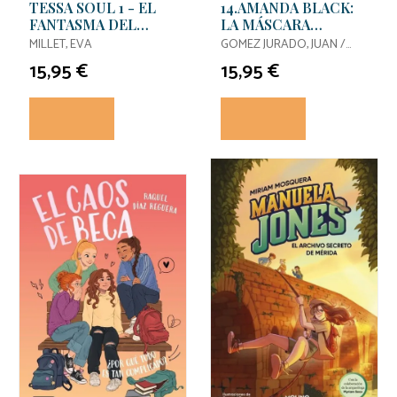
TESSA SOUL 1 - EL
14.AMANDA BLACK:
FANTASMA DEL
LA MÁSCARA
BAILE
MAESTRA
MILLET, EVA
GOMEZ JURADO, JUAN /
MONTES, BARBARA
15,95 €
15,95 €