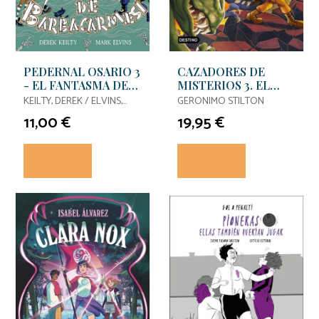
PEDERNAL OSARIO 3
CAZADORES DE
- EL FANTASMA DE
MISTERIOS 3. EL
BARBACARMESI
REGRESO DE LOS
KEILTY, DEREK / ELVINS,
GERONIMO STILTON
DINOSAURIOS
MARK
11,00 €
19,95 €