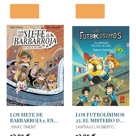
LOS SIETE DE
LOS FUTBOLÍSIMOS
BARBARROJA 1. EN
25: EL MISTERIO DEL
BUSCA DE PAPÁ
GOL DE ORO
, MARC TINENT
SANTIAGO, ROBERTO
SANTIAGO / SANTIAGO,