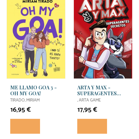
ME LLAMO GOA 3 -
ARTA Y MAX -
OH MY GOA!
SUPERAGENTES
SECRETOS
TIRADO, MIRIAM
, ARTA GAME
16,95 €
17,95 €