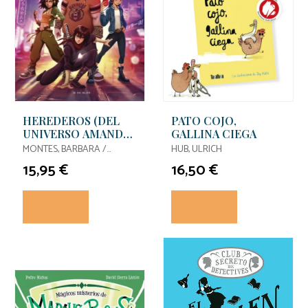
HEREDEROS (DEL
PATO COJO,
UNIVERSO AMANDA
GALLINA CIEGA
BLACK) 1 - EL
MONTES, BARBARA /
HUB, ULRICH
LEGADO DE LOS
GOMEZ-JURADO, JUAN
15,95 €
16,50 €
HÉROES