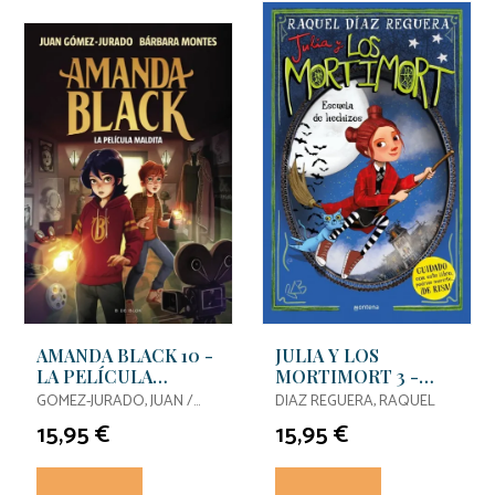
AMANDA BLACK 10 -
JULIA Y LOS
LA PELÍCULA
MORTIMORT 3 -
MALDITA
ESCUELA DE
GOMEZ-JURADO, JUAN /
DIAZ REGUERA, RAQUEL
HECHIZOS
MONTES, BARBARA
15,95 €
15,95 €