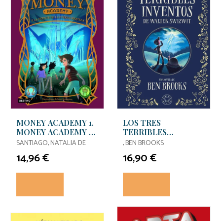
MONEY ACADEMY 1.
LOS TRES
MONEY ACADEMY Y
TERRIBLES
LA FUENTE DE LA
INVENTOS DE
SANTIAGO, NATALIA DE
, BEN BROOKS
ETERNA RIQUEZA
WALTER SWIZWIT
14,96 €
16,90 €