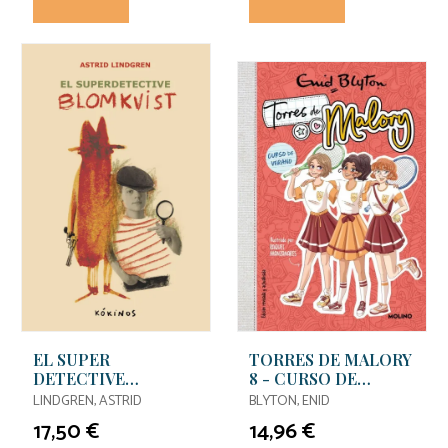
EL SUPER
TORRES DE MALORY
DETECTIVE
8 - CURSO DE
BLOMKVIST
VERANO (EDICIÓN
LINDGREN, ASTRID
BLYTON, ENID
REVISADA Y
17,50 €
14,96 €
ACTUALIZADA)