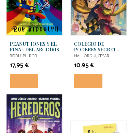
PEANUT JONES Y EL
COLEGIO DE
FINAL DEL ARCOÍRIS
PODERES SECRETOS
4 - EL GRAN
BIDDULPH, ROB
MALLORQUI, CESAR
TORNEO
17,95 €
10,95 €