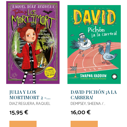
JULIA Y LOS
DAVID PICHÓN ¡A LA
MORTIMORT 2 -
CARRERA!
BRUJAS EN LA
DIAZ REGUERA, RAQUEL
DEMPSEY, SHEENA /
FIESTA DE PIJAMAS
HADDOW, SWAPNA
15,95 €
16,00 €