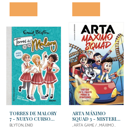
TORRES DE MALORY
ARTA MÁXIMO
7 - NUEVO CURSO
SQUAD 3 - MISTERIO
(EDICIÓN REVISADA
EN EL MALDITO
BLYTON, ENID
, ARTA GAME / , MÁXIMO
Y ACTUALIZADA)
PARQUE DE