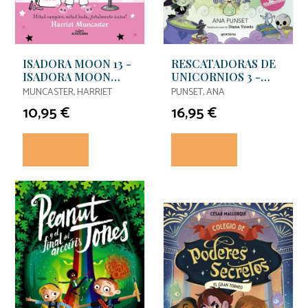
ISADORA MOON 13 -
RESCATADORAS DE
ISADORA MOON
UNICORNIOS 3 -
JUEGA A SER
VIAJE AL PAÍS DE LAS
MUNCASTER, HARRIET
PUNSET, ANA
DOCTORA
BRUJAS
10,95 €
16,95 €