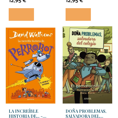
12,95 €
12,95 €
ROBERTO
LA INCREÍBLE
DOÑA PROBLEMAS,
HISTORIA DE... -
SALVADORA DEL