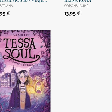
ICORNIOS 10 - VIAJE
REINA RUNA
 PAIS DE LOS
SET, ANA
COPONS, JAUME
GANTES
,95 €
13,95 €