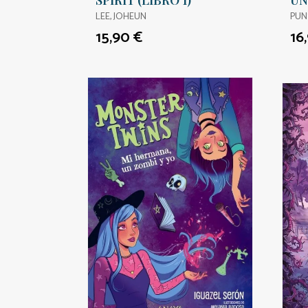
SPIRIT (LIBRO 1)
UN
AL
LEE, JOHEUN
PUN
GI
15,90 €
16