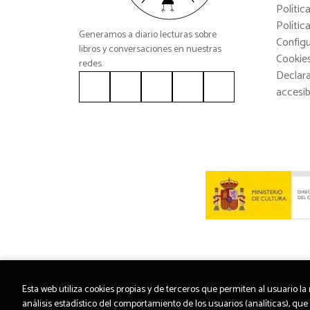
Polític
Polític
Generamos a diario lecturas sobre
Config
libros y conversaciones en nuestras
Cookie
redes.
Declar
accesib
Esta web utiliza cookies propias y de terceros que permiten al usuario l
análisis estadístico del comportamiento de los usuarios (analíticas), que 