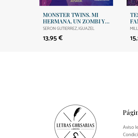
MONSTER TWINS. MI
TE
HERMANA, UN ZOMBI Y
FA
YO
SERON GUTIERREZ, IGUAZEL
MILL
13,95 €
15
Págin
Aviso l
Condic