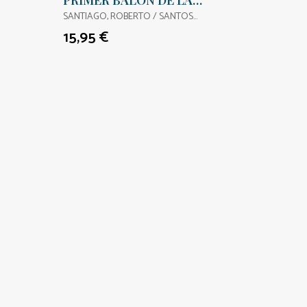
PRIMER BALON DE LA
HISTORIA
SANTIAGO, ROBERTO / SANTOS
MOLINA, EDUARDO DE LOS
15,95 €