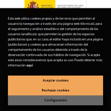
Esta web utiliza cookies propias y de terceros que permiten al
usuario la navegación a través de una página web (técnicas), para
el seguimiento y análisis estadístico del comportamiento de los
usuarios (analíticas), que permiten la gestión de los espacios
publicitarios que, en su caso, el editor haya incluido en una página
(publicitarias) y cookies que almacenan información del
comportamiento de los usuarios obtenida a través de la
observación continuada de sus hábitos de navegación. Si acepta
este aviso consideraremos que acepta su uso. Puede obtener más
información
aquí
.
Aceptar cookies
2026 ©
Letras Corsarias Librería
. Todos los Derechos Reservados |
Trevenque Group
Rechazar cookies
Configuración
Añadir a mi cesta