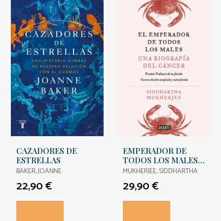
CAZADORES DE
EMPERADOR DE
ESTRELLAS
TODOS LOS MALES,
EL. EDICION
BAKER, JOANNE
MUKHERJEE, SIDDHARTHA
AMPLIADA
22,90 €
29,90 €