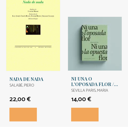
NI UNA O
NADA DE NADA
L'OPOSADA FLOR /
SALABÈ, PIERO
NI UNA NI LA
SEVILLA PARIS, MARIA
OPUESTA FLOR.
22,00 €
14,00 €