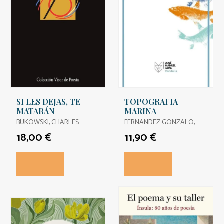
SI LES DEJAS, TE
TOPOGRAFIA
MATARÁN
MARINA
BUKOWSKI, CHARLES
FERNANDEZ GONZALO,
JORGE
18,00 €
11,90 €