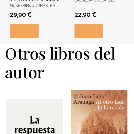
LALUEZA-FOX, CARLES
EL. EDICION
MUKHERJEE, SIDDHARTHA
AMPLIADA
29,90 €
22,90 €
Otros libros del
autor