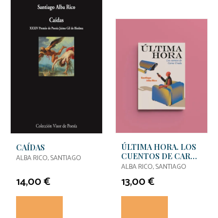
ÚLTIMA HORA. LOS
CAÍDAS
CUENTOS DE CARNE
ALBA RICO, SANTIAGO
CRUDA
ALBA RICO, SANTIAGO
14,00 €
13,00 €