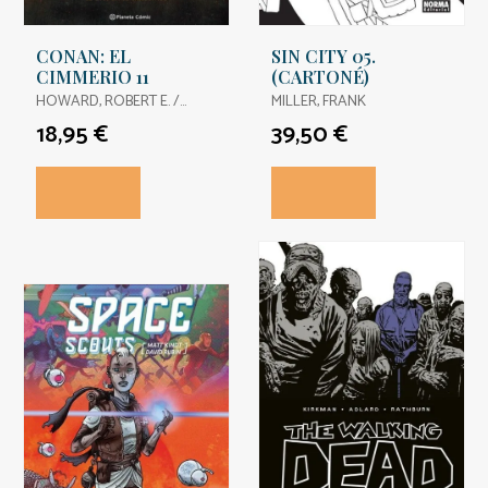
CONAN: EL
SIN CITY 05.
CIMMERIO 11
(CARTONÉ)
HOWARD, ROBERT E. /
MILLER, FRANK
HEADLINE, DOUG /
18,95 €
39,50 €
CIVIELLO, EMMANUEL