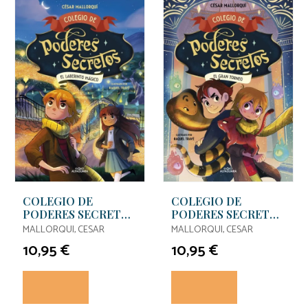
COLEGIO DE
COLEGIO DE
PODERES SECRETOS
PODERES SECRETOS
5 - EL LABERINTO
4 - EL GRAN
MALLORQUI, CESAR
MALLORQUI, CESAR
MÁGICO
TORNEO
10,95 €
10,95 €