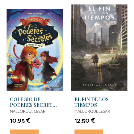
COLEGIO DE
EL FIN DE LOS
PODERES SECRETOS
TIEMPOS
3 - EL VIAJERO DEL
MALLORQUI, CESAR
MALLORQUI, CESAR
TIEMPO
10,95 €
12,50 €