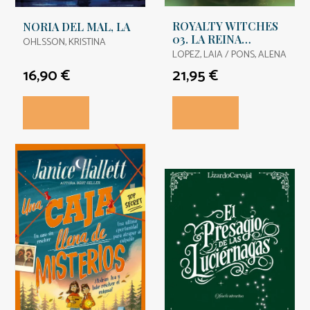
ROYALTY WITCHES
NORIA DEL MAL, LA
03. LA REINA
OHLSSON, KRISTINA
INDOMITA
LOPEZ, LAIA / PONS, ALENA
16,90 €
21,95 €