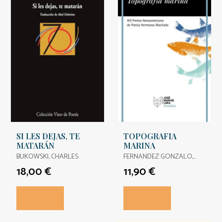
SI LES DEJAS, TE
TOPOGRAFIA
MATARÁN
MARINA
BUKOWSKI, CHARLES
FERNANDEZ GONZALO,
JORGE
18,00 €
11,90 €