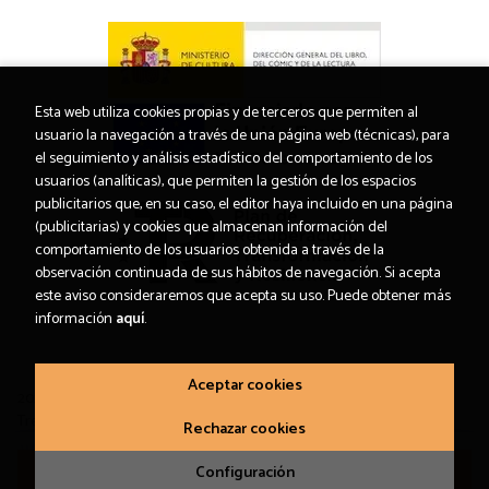
Esta web utiliza cookies propias y de terceros que permiten al
usuario la navegación a través de una página web (técnicas), para
el seguimiento y análisis estadístico del comportamiento de los
usuarios (analíticas), que permiten la gestión de los espacios
publicitarios que, en su caso, el editor haya incluido en una página
(publicitarias) y cookies que almacenan información del
comportamiento de los usuarios obtenida a través de la
observación continuada de sus hábitos de navegación. Si acepta
este aviso consideraremos que acepta su uso. Puede obtener más
información
aquí
.
Aceptar cookies
2026 ©
Letras Corsarias Librería
. Todos los Derechos Reservados |
Trevenque Group
Rechazar cookies
Configuración
Añadir a mi cesta