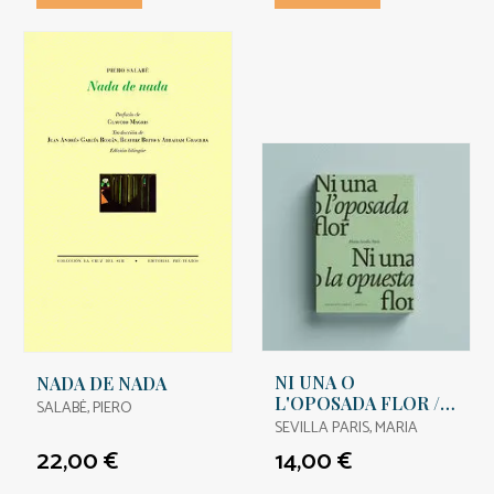
NI UNA O
NADA DE NADA
L'OPOSADA FLOR /
SALABÈ, PIERO
NI UNA NI LA
SEVILLA PARIS, MARIA
OPUESTA FLOR.
22,00 €
14,00 €