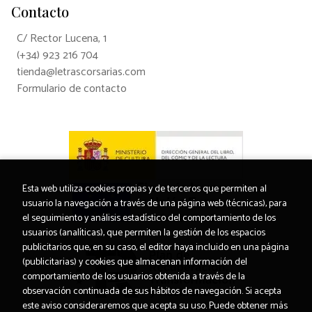
Contacto
C/ Rector Lucena, 1
(+34) 923 216 704
tienda@letrascorsarias.com
Formulario de contacto
Esta web utiliza cookies propias y de terceros que permiten al
usuario la navegación a través de una página web (técnicas), para
el seguimiento y análisis estadístico del comportamiento de los
usuarios (analíticas), que permiten la gestión de los espacios
publicitarios que, en su caso, el editor haya incluido en una página
(publicitarias) y cookies que almacenan información del
comportamiento de los usuarios obtenida a través de la
observación continuada de sus hábitos de navegación. Si acepta
este aviso consideraremos que acepta su uso. Puede obtener más