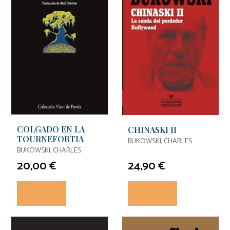
COLGADO EN LA
CHINASKI II
TOURNEFORTIA
BUKOWSKI, CHARLES
BUKOWSKI, CHARLES
20,00 €
24,90 €