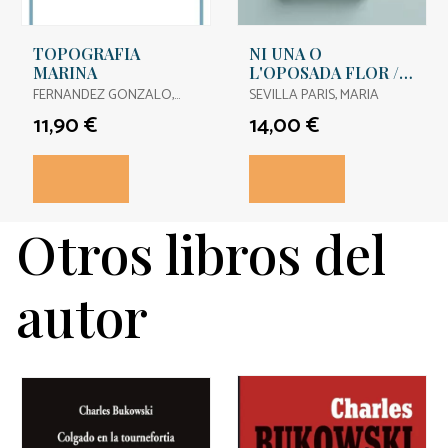
TOPOGRAFIA
NI UNA O
MARINA
L'OPOSADA FLOR /
NI UNA NI LA
FERNANDEZ GONZALO,
SEVILLA PARIS, MARIA
OPUESTA FLOR.
JORGE
11,90 €
14,00 €
Otros libros del
autor