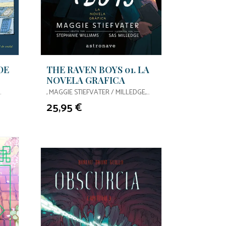
DE
THE RAVEN BOYS 01. LA
NOVELA GRAFICA
, MAGGIE STIEFVATER / MILLEDGE,
SAS / , STEPHANIE WILLIAMS / SAS
25,95 €
MILLEDGE,