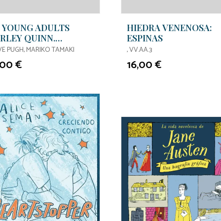
 YOUNG ADULTS
HIEDRA VENENOSA:
RLEY QUINN.
ESPINAS
ISTALES ROTOS
VE PUGH, MARIKO TAMAKI
, VV.AA.3
,00 €
16,00 €