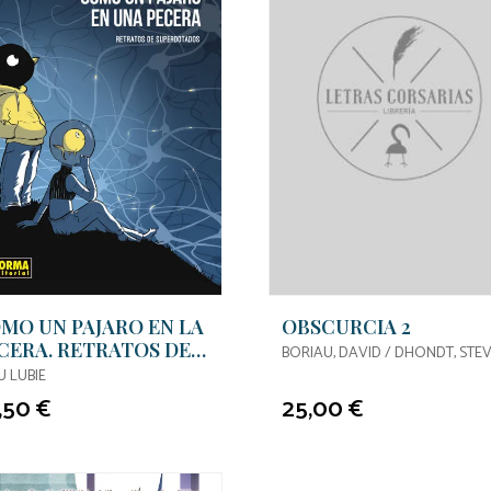
MO UN PAJARO EN LA
OBSCURCIA 2
CERA. RETRATOS DE
BORIAU, DAVID / DHONDT, S
S SUPERDOTADOS
U LUBIE
,50 €
25,00 €