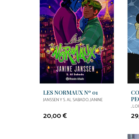
LES NORMAUX Nº 01
CO
PE
JANSSEN Y S. AL SABADO, JANINE
LO
, LO
20,00 €
29