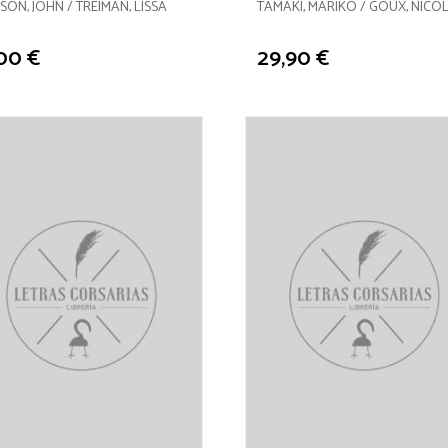
ALLISON, JOHN / TREIMAN, LISSA
TAMAKI, MARIKO / GOUX, NIC
,00 €
29,90 €