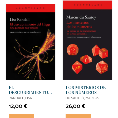
EL
LOS MISTERIOS DE
DESCUBRIMIENTO
LOS NÚMEROS
DEL HIGGS
RANDALL, LISA
DU SAUTOY, MARCUS
12,00 €
26,00 €