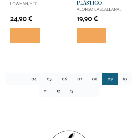
PLÁSTICO
LOWMAN, MEG
ALONSO CASCALLANA,
TANIA / F. SAMANIEGO,
24,90 €
19,90 €
JUAN
04
05
06
07
08
09
10
11
12
13