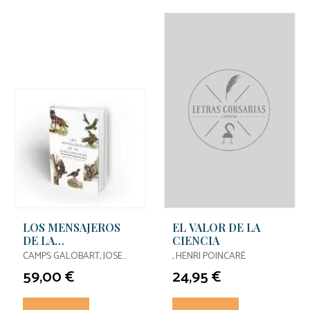
LOS MENSAJEROS
EL VALOR DE LA
DE LA
CIENCIA
BIODIVERSIDAD
CAMPS GALOBART, JOSE
, HENRI POINCARÉ
RAMON DE
59,00 €
24,95 €