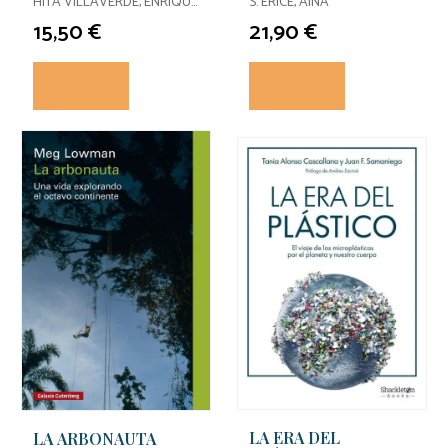
HITA VILLAVERDE, ENRIQUE
S. ERICE, AINA
F. / JIMENEZ DEL BARCO
15,50 €
21,90 €
JALDO, LUIS MI
LA ERA DEL
LA ARBONAUTA