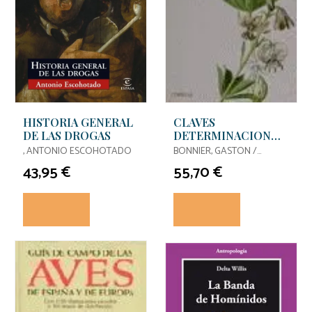
HISTORIA GENERAL
CLAVES
DE LAS DROGAS
DETERMINACION
PLANTAS
, ANTONIO ESCOHOTADO
BONNIER, GASTON /
VASCULARES
LAYNES, GEORGES ET ALTRII
43,95 €
55,70 €