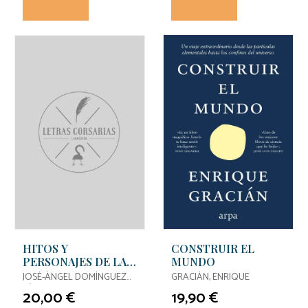
HITOS Y
CONSTRUIR EL
PERSONAJES DE LA
MUNDO
HISTORIA DE LAS
JOSÉ-ÁNGEL DOMÍNGUEZ
GRACIÁN, ENRIQUE
MATEMÁTICAS EN
PÉREZ
20,00 €
19,90 €
LA UNIVERSIDAD DE